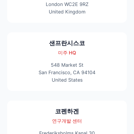
London WC2E 9RZ
United Kingdom
샌프란시스코
미주 HQ
548 Market St
San Francisco, CA 94104
United States
코펜하겐
연구개발 센터
Frederiksholms Kanal 30