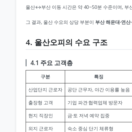
울산↔부산 이동 시간은 약 40~50분 수준이며, 부
그 결과, 울산 수요의 상당 부분이
부산 해운대·연산
4. 울산오피의 수요 구조
4.1 주요 고객층
구분
특징
산업단지 근로자
공단 근무자, 야간 이용률 높음
출장형 고객
기업 파견·협력업체 방문자
현지 직장인
금·토 저녁 예약 집중
외지 근로자
숙소 중심 단기 체류형