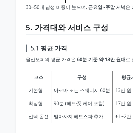
30~50대 남성 비중이 높으며,
금요일~주말 저녁
은 
5. 가격대와 서비스 구성
5.1 평균 가격
울산오피의 평균 가격은
60분 기준 약 13만 원대
로 
코스
구성
평균
기본형
아로마 또는 스웨디시 60분
13만 원
확장형
90분 (헤드·풋 케어 포함)
17만 원
선택 옵션
발마사지·헤드스파 추가
+1~2만