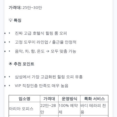
가격대:
25만~30만
💡
특징
진짜 고급 호텔식 힐링 룸 오피
고정 도우미 라인업 / 출근율 안정적
음악, 차, 향, 온도 → 모두 맞춤 가능
🌟
추천 포인트
삼성에서 가장 고급화된 힐링 오피 유흥
VIP 직장인층 만족도 매우 높음
업소명
가격대
운영방식
특화 서비스
22만~28
100% 예약
바디 테라피 전
아리아 오피스
만
제
용