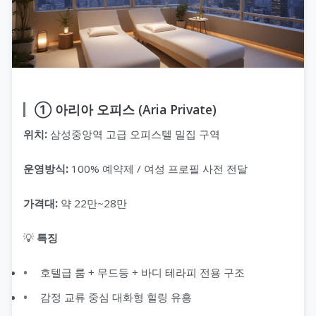
① 아리아 오피스 (Aria Private)
위치:
삼성중앙역 고급 오피스텔 밀집 구역
운영방식:
100% 예약제 / 여성 프로필 사전 전달
가격대:
약 22만~28만
💡
특징
호텔급 룸 + 무드등 + 바디 테라피 전용 구조
감정 교류 중심 대화형 힐링 유흥