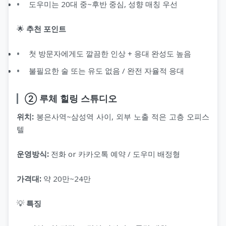
도우미는 20대 중~후반 중심, 성향 매칭 우선
🌟
추천 포인트
첫 방문자에게도 깔끔한 인상 + 응대 완성도 높음
불필요한 술 또는 유도 없음 / 완전 자율적 응대
② 루체 힐링 스튜디오
위치:
봉은사역~삼성역 사이, 외부 노출 적은 고층 오피스
텔
운영방식:
전화 or 카카오톡 예약 / 도우미 배정형
가격대:
약 20만~24만
💡
특징