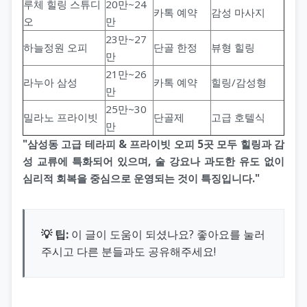
루체 힐링 스튜디
20만~24
카톡 예약
감성 마사지
오
만
23만~27
하늘정원 오피
단골 한정
뷰형 힐링
만
21만~26
라누아 삼성
카톡 예약
힐링/감성형
만
25만~30
밀라노 프라이빗
단골제
고급 호텔식
만
"삼성동 고급 테라피 & 프라이빗 오피 5곳 모두 힐링과 감
성 교류에 특화되어 있으며, 술 강요나 과도한 유도 없이
심리적 회복을 중심으로 운영되는 것이 특징입니다."
💡 팁:
이 글이 도움이 되셨나요? 좋아요를 눌러
주시고 다른 분들과도 공유해주세요!