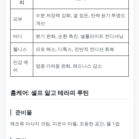
리
수분 저장력 강화, 결 정돈, 탄력·윤기·투명도
피부
개선
바디
붓기 완화, 순환 촉진, 셀룰라이트 컨디셔닝
웰니스
피로 해소, 디톡스, 전반적 컨디션 회복
민감 케
염증·가려움 완화, 레드니스 감소
어
홈케어: 셀프 알고 테라피 루틴
준비물
해조류 마사지 크림, 미온수 타월, 조용한 공간, 물 1컵