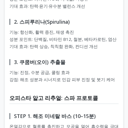
기대 효과: 탄력·윤기·유수분 밸런스 개선
2. 스피루리나(Spirulina)
기능: 항산화, 활력 증진, 재생 촉진
성분 포인트: 단백질, 비타민 B12, 철분, 베타카로틴, 엽산
기대 효과: 탄력 상승, 칙칙함 완화, 컨디션 개선
3. 쿠쿰버(오이) 추출물
기능: 진정, 수분 공급, 쿨링 효과
강점: 해조 성분과 시너지로 민감 피부 진정 및 붓기 케어
오피스타 알고 리추얼: 스파 프로토콜
STEP 1. 해조 미네랄 바스 (10–15분)
온열감으로 혈류를 촉진하고 모공을 열어 흡수력을 극대