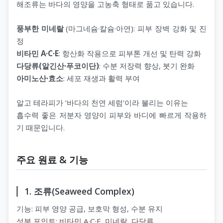
해조류는 바다의 영양을 고농축 형태로 품고 있습니다.
풍부한 미네랄
(마그네슘·칼슘·아연): 피부 장벽 강화 및 진
정
비타민 A·C·E
: 항산화 작용으로 피부톤 개선 및 탄력 강화
다당류(알긴산·푸코이단)
: 수분 저장력 향상, 붓기 완화
아미노산·효소
: 세포 재생과 활력 부여
알고 테라피가 ‘바다의 천연 세럼’이라 불리는 이유는
흡수력 좋은 저분자 영양이 피부와 바디에 빠르게 작용하
기 때문입니다.
주요 원료 & 기능
1. 조류(Seaweed Complex)
기능: 피부 영양 공급, 보호막 형성, 수분 유지
성분 포인트: 비타민 A·C·E, 미네랄, 다당류