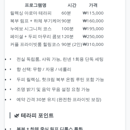
프로그램명
시간
가격
릴렉싱 아로마 테라피
60분
₩115,000
복부 림프 + 하체 부기케어
90분
₩160,000
누에보 시그니처 코스
100분
₩195,000
페이셜 + 두피 마무리 콤보
120분
₩250,000
커플 프라이빗룸 힐링코스
90분 (2인)
₩310,000
전실 독립룸, 샤워 가능, 린넨 1회용 단독 세팅
향 선택: 무향 / 자몽 / 네롤리
두피 릴렉싱, 핫크림 복부 온찜 루틴 포함 가능
조명 밝기 및 음악 무음 설정 요청 가능
예약 간격 30분 유지 (완전한 프라이빗 보장)
🌿 테라피 포인트
복부 + 하체 중심 림프 디톡스 특화