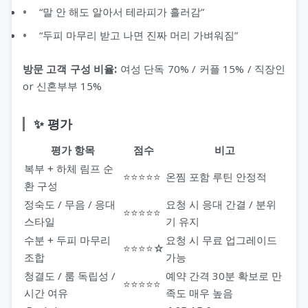
“말 안 해도 알아서 테라피가 흘러감”
“두피 마무리 받고 나면 진짜 머리 가벼워짐”
방문 고객 구성 비율:
여성 단독 70% / 커플 15% / 직장인
or 신혼부부 15%
✨ 평가
평가 항목
점수
비고
복부 + 하체 림프 순
⭐⭐⭐⭐⭐
온찜 포함 루틴 안정적
환 구성
정숙도 / 무음 / 응대
요청 시 응대 간결 / 분위
⭐⭐⭐⭐⭐
스타일
기 유지
수분 + 두피 마무리
요청 시 무료 업그레이드
⭐⭐⭐⭐☆
조합
가능
청결도 / 룸 독립성 /
예약 간격 30분 확보로 만
⭐⭐⭐⭐⭐
시간 여유
족도 매우 높음