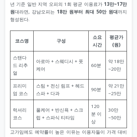
년 기준 일반 지역 오피의 1회 평균 이용료가
13만~17만
원
대라면, 강남오피는
18만 원부터 최대 50만 원대
까지
형성된다.
소요
평균가
코스명
구성
시간
(원)
스탠다
아로마 + 스웨디시 + 풋
약 18만
드 리추
60분
케어
~20만
얼
프리미
스팀 + 전신 림프 + 헤드
약 21만
90분
엄 코스
스파 + 다과
~25만
120
럭셔리
풀케어 + 반신욕 + 스크
30만
분 이
코스
럽 + 스파식 티타임
~50만
상
고가임에도 예약률이 높은 이유는 이용자들이 가격 대비