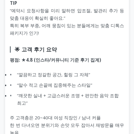
TIP
“예약시 요청사항을 미리 말하면 압조절, 발관리 추가 등
맞춤 대응이 확실히 좋아요.”
특히 복부 부종, 어깨 뭉침이 있는 분들에게는 맞춤 디톡스
패키지가 인기!
🌟 고객 후기 요약
평점: ★4.8 (인스타/커뮤니티 기준 후기 집계)
“깔끔하고 정갈한 공간, 힐링 그 자체”
“말수 적고 손끝에 집중해주는 스타일”
“깨끗한 실내 + 고급스러운 조명 + 편안한 음악 조합
최고”
주 고객층은 20~40대 여성 직장인 / 남녀 커플
한 번 다녀오면 분위기와 손맛 모두 잡아서 재방문율 매우
높음