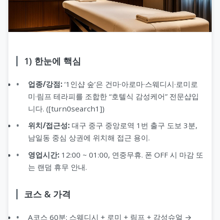
1) 한눈에 핵심
업종/강점:
‘1인샵 숲’은 건마·아로마·스웨디시·로미로
미·림프 테라피를 조합한 “호텔식 감성케어” 전문샵입
니다. ([turn0search1])
위치/접근성:
대구 중구 중앙로역 1번 출구 도보 3분,
남일동 중심 상권에 위치해 접근 용이.
영업시간:
12:00 ~ 01:00, 연중무휴. 폰 OFF 시 마감 또
는 랜덤 휴무 안내.
코스 & 가격
A코스 60분: 스웨디시 + 로미 + 림프 + 감성슈얼 →