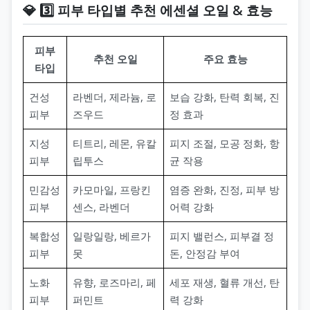
💎 3️⃣ 피부 타입별 추천 에센셜 오일 & 효능
피부
추천 오일
주요 효능
타입
건성
라벤더, 제라늄, 로
보습 강화, 탄력 회복, 진
피부
즈우드
정 효과
지성
티트리, 레몬, 유칼
피지 조절, 모공 정화, 항
피부
립투스
균 작용
민감성
카모마일, 프랑킨
염증 완화, 진정, 피부 방
피부
센스, 라벤더
어력 강화
복합성
일랑일랑, 베르가
피지 밸런스, 피부결 정
피부
못
돈, 안정감 부여
노화
유향, 로즈마리, 페
세포 재생, 혈류 개선, 탄
피부
퍼민트
력 강화