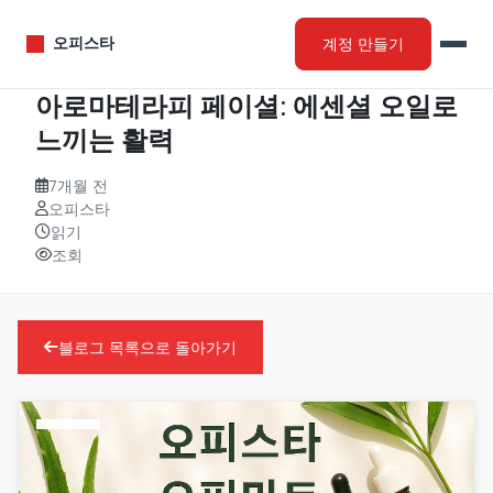
계정 만들기
오피스타
아로마테라피 페이셜: 에센셜 오일로
느끼는 활력
7개월 전
오피스타
읽기
조회
블로그 목록으로 돌아가기