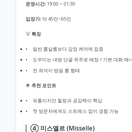
운영시간:
19:00 ~ 01:30
입장가:
약 45만~65만
💡
특징
일반 룸살롱보다 감정 케어에 집중
도우미는 내방 단골 위주로 배정 / 기본 대화 매
전 좌석이 방음 룸 형태
🌟
추천 포인트
유흥이지만 힐링과 공감력이 핵심
첫 방문자에게도 스트레스 없이 경험 가능
④ 미스엘르 (Misselle)