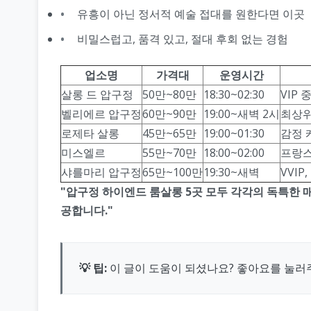
유흥이 아닌 정서적 예술 접대를 원한다면 이곳
비밀스럽고, 품격 있고, 절대 후회 없는 경험
업소명
가격대
운영시간
살롱 드 압구정
50만~80만
18:30~02:30
VIP
벨리에르 압구정
60만~90만
19:00~새벽 2시
최상위
로제타 살롱
45만~65만
19:00~01:30
감정 
미스엘르
55만~70만
18:00~02:00
프랑스
샤를마리 압구정
65만~100만
19:30~새벽
VVIP
"압구정 하이엔드 룸살롱 5곳 모두 각각의 독특한 
공합니다."
💡 팁:
이 글이 도움이 되셨나요? 좋아요를 눌러