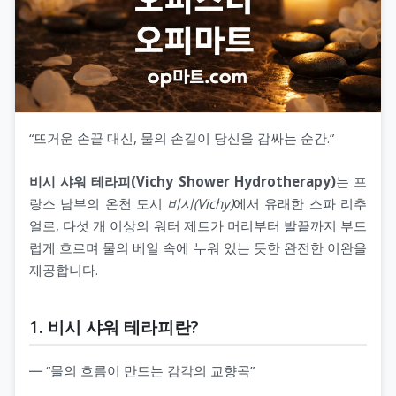
“뜨거운 손끝 대신, 물의 손길이 당신을 감싸는 순간.”
비시 샤워 테라피(Vichy Shower Hydrotherapy)
는 프
랑스 남부의 온천 도시
비시(Vichy)
에서 유래한 스파 리추
얼로, 다섯 개 이상의 워터 제트가 머리부터 발끝까지 부드
럽게 흐르며 물의 베일 속에 누워 있는 듯한 완전한 이완을
제공합니다.
1. 비시 샤워 테라피란?
― “물의 흐름이 만드는 감각의 교향곡”