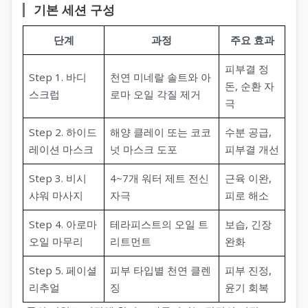
기본 세션 구성
단계
과정
주요 효과
피부결 정
Step 1. 바디
천연 미네랄 솔트와 아
돈, 순환 자
스크럽
로마 오일 각질 제거
극
Step 2. 하이드
해양 클레이 또는 코코
수분 공급,
레이션 마스크
넛 마스크 도포
피부결 개선
Step 3. 비시
4~7개 워터 제트 전신
근육 이완,
샤워 마사지
자극
피로 해소
Step 4. 아로마
테라피스트의 오일 트
보습, 긴장
오일 마무리
리트먼트
완화
Step 5. 페이셜
피부 타입별 천연 클렌
피부 진정,
리추얼
징
윤기 회복