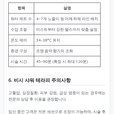
항목
설명
워터 제트 수
4~7개 노즐이 등·어깨·하체 라인 배치
수압 조절
미스트부터 강한 펄스까지 맞춤 설정
온도 제어
34–38°C 유지
환경 구성
조명·음악·향기의 조화
시술 시간
45~90분 (확장 시 최대 120분)
6. 비시 샤워 테라피 주의사항
고혈압, 심장질환, 피부 감염, 급성 염증이 있는 경우에는
전문의 상담 후 이용을 권장합니다.
임신 중인 고객은 저온 세션으로 조정이 가능하며, 시술 후